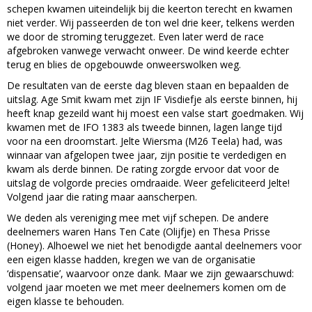
schepen kwamen uiteindelijk bij die keerton terecht en kwamen
niet verder. Wij passeerden de ton wel drie keer, telkens werden
we door de stroming teruggezet. Even later werd de race
afgebroken vanwege verwacht onweer. De wind keerde echter
terug en blies de opgebouwde onweerswolken weg.
De resultaten van de eerste dag bleven staan en bepaalden de
uitslag. Age Smit kwam met zijn IF Visdiefje als eerste binnen, hij
heeft knap gezeild want hij moest een valse start goedmaken. Wij
kwamen met de IFO 1383 als tweede binnen, lagen lange tijd
voor na een droomstart. Jelte Wiersma (M26 Teela) had, was
winnaar van afgelopen twee jaar, zijn positie te verdedigen en
kwam als derde binnen. De rating zorgde ervoor dat voor de
uitslag de volgorde precies omdraaide. Weer gefeliciteerd Jelte!
Volgend jaar die rating maar aanscherpen.
We deden als vereniging mee met vijf schepen. De andere
deelnemers waren Hans Ten Cate (Olijfje) en Thesa Prisse
(Honey). Alhoewel we niet het benodigde aantal deelnemers voor
een eigen klasse hadden, kregen we van de organisatie
‘dispensatie’, waarvoor onze dank. Maar we zijn gewaarschuwd:
volgend jaar moeten we met meer deelnemers komen om de
eigen klasse te behouden.